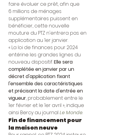
faire évoluer ce prêt, afin que 
6 millions de ménages 
supplémentaires puissent en 
bénéficier, cette nouvelle 
mouture du PTZ n'entrera pas en 
application au 1er janvier.
« La loi de finances pour 2024 
entérine les grandes lignes du 
nouveau dispositif. 
Elle sera 
complétée en janvier par un 
décret d'application fixant 
l'ensemble des caractéristiques 
et précisant la date d'entrée en 
vigueur
, probablement entre le 
1er février et le 1er avril », indique 
ainsi Bercy au journal 
Le Monde
.
Fin de financement pour 
la maison neuve
Pour rappel, ce PTZ 2024 instaure 