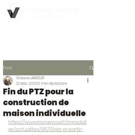
Agence Immobilière Indépendante
Post
Viviane LAMOUR
21 déc. 2023
2 min de lecture
Fin du PTZ pour la
construction de
maison individuelle
https://www.moneyvox.fr/immobili
er/actualites/95711/ptz-a-partir-