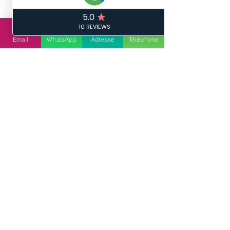
plus être utilisé pour construire 
sa maison neuve.
Crédit immobilier : ce qui va 
Email
WhatsApp
Adresse
Téléphone
changer pour le PTZ en 2024
La Fédération française du 
bâtiment (FFB), par la voix de son 
président Olivier Salleron, a 
fortement critiqué cette 
décision, estimant que « le 
gouvernement joue avec le feu 
en amputant le PTZ neuf. On ne 
casse pas un dispositif en pleine 
crise du logement ».