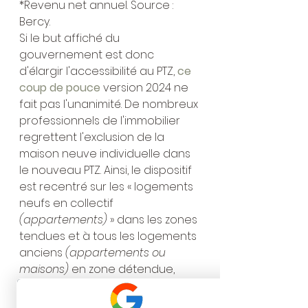
*Revenu net annuel. Source : 
Bercy.
Si le but affiché du 
gouvernement est donc 
d'élargir l'accessibilité au PTZ, 
ce 
coup de pouce
 version 2024 ne 
fait pas l'unanimité. De nombreux 
professionnels de l'immobilier 
regrettent l'exclusion de la 
maison neuve individuelle dans 
le nouveau PTZ. Ainsi, le dispositif 
est recentré sur les « logements 
neufs en collectif 
(appartements)
 » dans les zones 
tendues et à tous les logements 
anciens 
(appartements ou 
maisons)
 en zone détendue, 
sous condition de rénovation. Le 
prêt à taux zéro ne pourra donc 