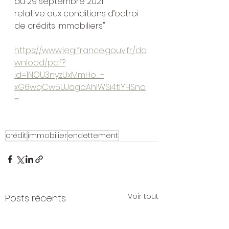
du 29 septembre 2021  
relative aux conditions d’octroi 
de crédits immobiliers"
https://www.legifrance.gouv.fr/do
wnload/pdf?
id=1NOU3nyzUxMmHo_-
xG6wqCw5UJagoAhIWSi4tlYHSno
=
crédit
immobilier
endettement
Voir tout
Posts récents